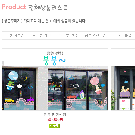
[ 창문꾸미기 ]
카테고리
에는 총
10
개의 상품이 있습니다.
붕붕-양면썬팅
50,000원