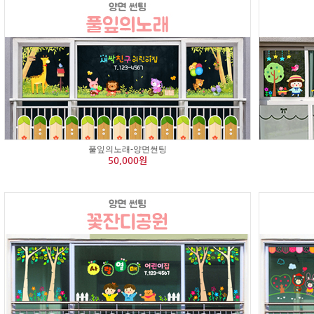
풀잎의노래-양면썬팅
50,000원