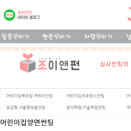
어린이집북유럽.캐릭터썬팅
어린이집프로방스썬팅
어
공공형,서울형맞춤썬팅
음악학원,미술학원썬팅
재
어린이집양면썬팅