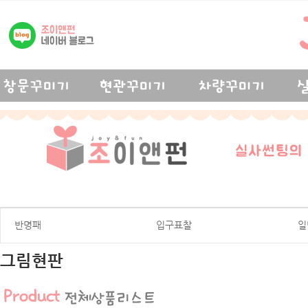
반명패
입구표찰
일
그림현판