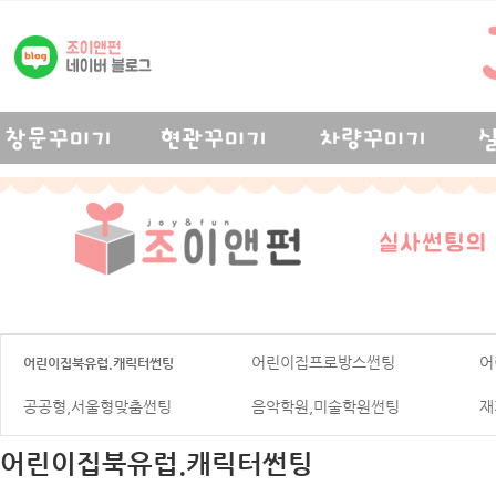
어린이집프로방스썬팅
어
어린이집북유럽.캐릭터썬팅
공공형,서울형맞춤썬팅
음악학원,미술학원썬팅
재
어린이집북유럽.캐릭터썬팅