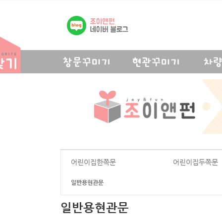
어린이집한쪽문
어린이집두쪽문
일반용현관문
일반용현관문