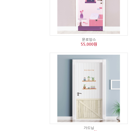
문로망스
55,000원
가드닝