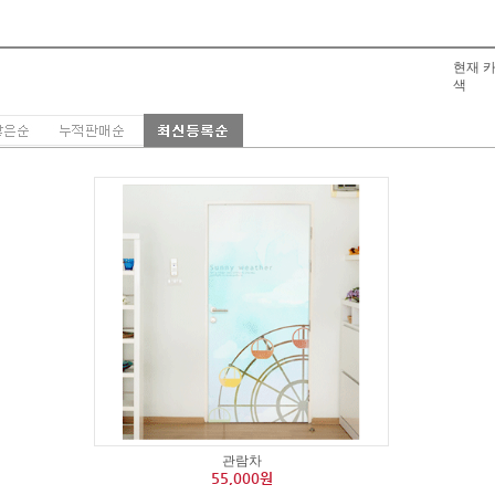
현재 카
색
관람차
55,000원