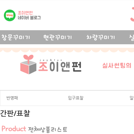
반명패
입구표찰
일
간판/표찰