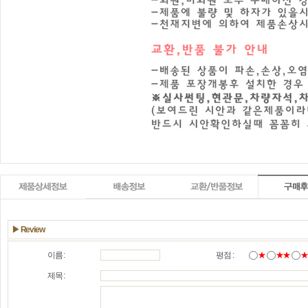
▶ Review
이름 :
평점 :
★
★★
제목 :