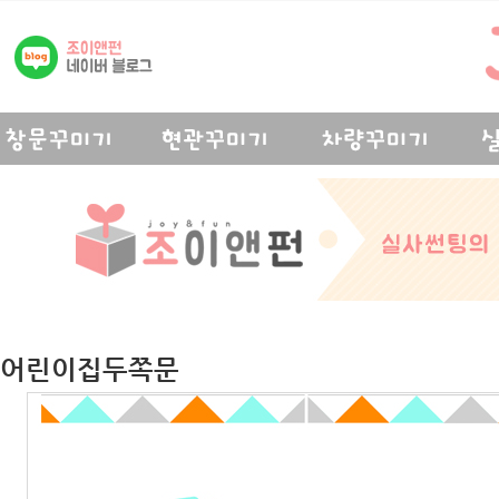
어린이집두쪽문